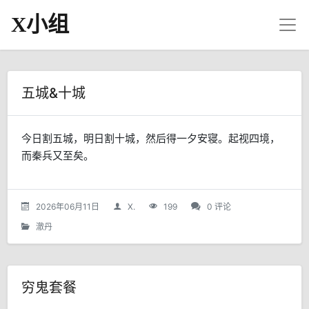
X小组
五城&十城
今日割五城，明日割十城，然后得一夕安寝。起视四境，
而秦兵又至矣。
2026年06月11日
X.
199
0 评论
澈丹
穷鬼套餐