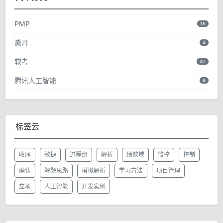
PMP
15
澈丹
4
软考
37
腾讯人工智能
8
标签云
收尾
敏捷
过程组
解析
绩效域
监控
控制
确认
解题思路
模拟解析
学习方法
项目管理
立项
人工智能
开发实例