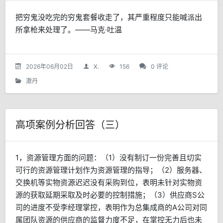
把穷鬼没吃完的穷鬼套餐收走了，其严重程度只能喊派出
所拿枪来处理了。——马克·吐温
2026年06月02日
X.
156
0 评论
澈丹
高项案例分析回答（三）
1，资源管理方面的问题：（1）没有制订一份完善且切实
可行的资源管理计划作为资源管理的指导；（2）服务器、
交换机等实物资源迟迟没有采购到位，表明未针对实物资
源的获取延期采取及时必要的控制措施；（3）供应商S公
司的进度不受李经理掌控，表明作为总集成商的A公司对同
属团队资源的供应商的监督力度不足，在掌控无力后也未