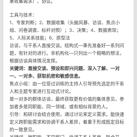
果收集需求）、协议。
工具与技术：
1、专家判断；2、数据收集（头脑风暴、访谈、焦点小
组、问卷调查、标杆对照）；3、决策；4、数据表现；
5、人际关系技能；6、原型法
访谈，与干系人直接交谈。结构式—事先准备好一系列问
题，有针对的进行。非机构化—只列出一个粗略的想法，
根据访谈具体情况发挥。
关键词：直接交谈、预设和即兴问题、深入了解、一对
一、一对多、获取机密和敏感信息。
焦点小组：由一位受过训练的主持人引导预先选定的干系
人和主题专家进行互动式讨论。
是一对多的群体访谈，最终获取更有价值的集体意见，参
加者多是同职能、同一领域、或有相似背景的人。
引导：和研讨会结合使用，通过讨论来定义需求。能快速
定义跨职能需求和协调干系人差异，着重于形成既定目标
的一致意见。