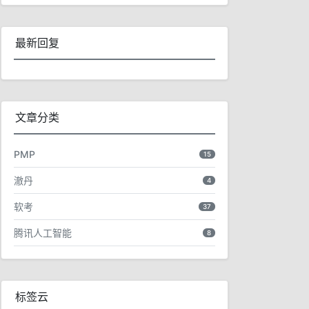
最新回复
文章分类
PMP
15
澈丹
4
软考
37
腾讯人工智能
8
标签云