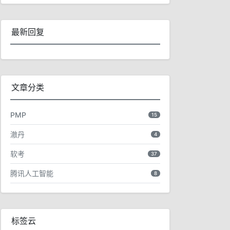
最新回复
文章分类
PMP
15
澈丹
4
软考
37
腾讯人工智能
8
标签云