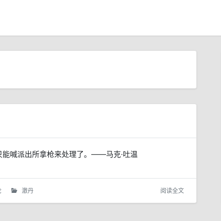
能喊派出所拿枪来处理了。——马克·吐温
论
澈丹
阅读全文