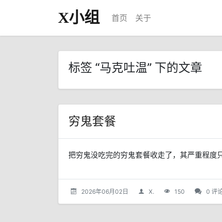
X小组
首页
关于
标签 “马克吐温” 下的文章
穷鬼套餐
把穷鬼没吃完的穷鬼套餐收走了，其严重程度只
2026年06月02日
X.
150
0 评