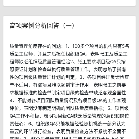
高项案例分析回答（一）
质量管理角度存在的问题：1、100多个项目的机构只有5名
质量工程师，并且之后担任组织级QA，表明张工及质量工
程师缺乏组织级质量管理经验2、张工要求项目级QA只按
照保证计划和检查单执行质量管理工作，表明忽略了指南
性的项目级质量管理计划的制定。3、各项目经理反馈检查
单不适用，有漏项且难以起到审计作用，表明张工之前要
求根据标准的检查单制定项目级的检查单缺乏客观全面性
4、不能对各项目团队质量情况及各项目级QA的工作客观
评价，表明没有制定明确的团队质量度量指标；5、项目级
QA工作不积极，表明项目级QA缺乏质量管理的意识和岗位
责任心；6、组织级QA只能根据经验随机挑选一部分认为
重要的环节进行检查，表明质量检查方法不系统不全面不