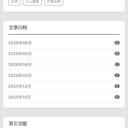
立项
人工智能
开发实例
文章归档
2026年06月
2
2026年05月
8
2026年04月
1
2026年03月
7
2025年12月
2
2025年10月
2
其它功能