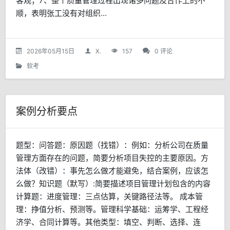
客观；7、整个质量管理过程出现诸多问题及合作上的不
顺，表明张工没有对组织...
2026年05月15日
X.
157
0 评论
软考
案例分析要点
题型：问答题：原因题（找错）：例如：分析公司在质量
管理方面存在的问题，简要分析项目失控的主要原因。方
法体（改错）：事先怎么做才能避免，结合案例，应该怎
么做？知识题（默写）:简要描述项目管理计划包含的内容
计算题：进度管理：三点估算，关键路径法等。 成本管
理：挣值分析、预测等。管理科学基础：运筹学、工程经
济学、合同计算等。其他类型：填空、判断、选择、连