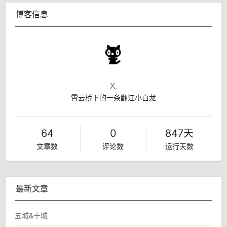
博客信息
X.
霄云桥下的一条翻江小白龙
64
0
847天
文章数
评论数
运行天数
最新文章
五城&十城