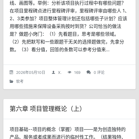
线、画图等。举例：分析该项目执行过程中有哪些问题？
在项目里程碑点进行里程碑评审，里程碑评审由哪些人 1、
2、3类参加？项目整体管理计划还包括哪些子计划？应该
用哪些措施来保障设备采购按时到货？公司恰当的做法
是？做题小窍门：（1）先看题目，思考是哪些领域。
（2）先把默写和一些跟题干无关的选择题做完，先拿分
数。（3）看分值，回答的条数可以参考分值来...
2026年05月10日
X.
169
0 评论
软考
第六章 项目管理概论（上）
项目基础--项目的概念（掌握）项目——是为创造独特的
产品、服务或者成果而进行的临时性工作。（结果独特、