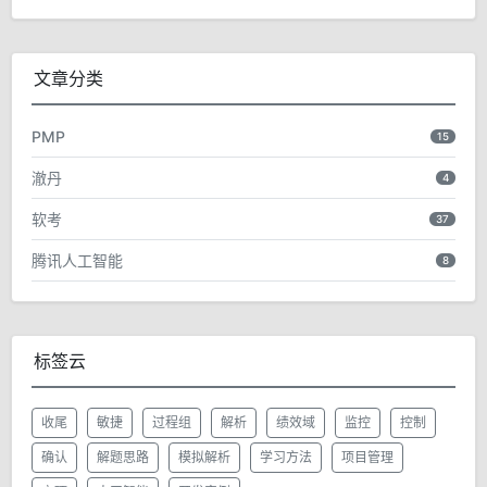
文章分类
PMP
15
澈丹
4
软考
37
腾讯人工智能
8
标签云
收尾
敏捷
过程组
解析
绩效域
监控
控制
确认
解题思路
模拟解析
学习方法
项目管理